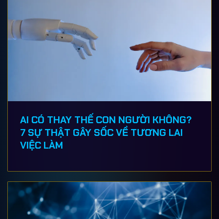
AI CÓ THAY THẾ CON NGƯỜI KHÔNG?
7 SỰ THẬT GÂY SỐC VỀ TƯƠNG LAI
VIỆC LÀM