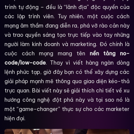
trình tự động – đều là “lãnh địa” độc quyền của
các lập trình viên. Tuy nhiên, một cuộc cách
mạng âm thầm đang diễn ra, phá vỡ rào cản này
và trao quyền sáng tạo trực tiếp vào tay những
người làm kinh doanh và marketing. Đó chính là
cuộc cách mạng mang tên
nền tảng no-
code/low-code
. Thay vì viết hàng ngàn dòng
lệnh phức tạp, giờ đây bạn có thể xây dựng các
giải pháp mạnh mẽ thông qua giao diện kéo-thả
trực quan. Bài viết này sẽ giải thích chi tiết về xu
hướng công nghệ đột phá này và tại sao nó là
một “game-changer” thực sự cho các marketer
hiện đại.