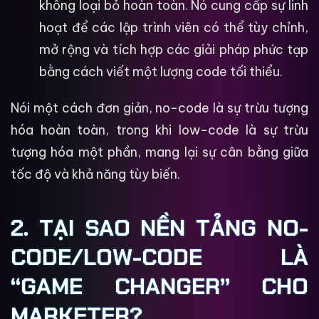
không loại bỏ hoàn toàn. Nó cung cấp sự linh
hoạt để các lập trình viên có thể tùy chỉnh,
mở rộng và tích hợp các giải pháp phức tạp
bằng cách viết một lượng code tối thiểu.
Nói một cách đơn giản, no-code là sự trừu tượng
hóa hoàn toàn, trong khi low-code là sự trừu
tượng hóa một phần, mang lại sự cân bằng giữa
tốc độ và khả năng tùy biến.
2. TẠI SAO NỀN TẢNG NO-
CODE/LOW-CODE LÀ
“GAME CHANGER” CHO
MARKETER?