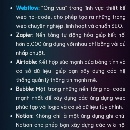
Webflow
:
“Ông vua” trong lĩnh vực thiết kế
web no-code, cho phép tạo ra những trang
web chuyên nghiệp, linh hoạt và chuẩn SEO.
Zapier:
Nền tảng tự động hóa giúp kết nối
hơn 5,000 ứng dụng với nhau chỉ bằng vài cú
nhấp chuột.
Airtable:
Kết hợp sức mạnh của bảng tính và
cơ sở dữ liệu, giúp bạn xây dựng các hệ
thống quản lý thông tin mạnh mẽ.
Bubble:
Một trong những nền tảng no-code
mạnh nhất để xây dựng các ứng dụng web
phức tạp với logic và cơ sở dữ liệu tùy chỉnh.
Notion:
Không chỉ là một ứng dụng ghi chú,
Notion cho phép bạn xây dựng các wiki nội