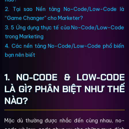
2. Tại sao Nền tảng No-Code/Low-Code là
“Game Changer” cho Marketer?
3. 5 Ứng dụng thực tế của No-Code/Low-Code
trong Marketing
4. Các nền tảng No-Code/Low-Code phổ biến
bạn nên biết
1. NO-CODE & LOW-CODE
LÀ GÌ? PHÂN BIỆT NHƯ THẾ
NÀO?
Mặc dù thường được nhắc đến cùng nhau, no-