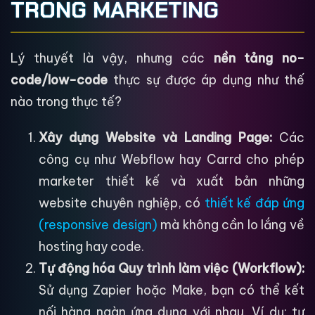
TRONG MARKETING
Lý thuyết là vậy, nhưng các
nền tảng no-
code/low-code
thực sự được áp dụng như thế
nào trong thực tế?
Xây dựng Website và Landing Page:
Các
công cụ như Webflow hay Carrd cho phép
marketer thiết kế và xuất bản những
website chuyên nghiệp, có
thiết kế đáp ứng
(responsive design)
mà không cần lo lắng về
hosting hay code.
Tự động hóa Quy trình làm việc (Workflow):
Sử dụng Zapier hoặc Make, bạn có thể kết
nối hàng ngàn ứng dụng với nhau. Ví dụ: tự