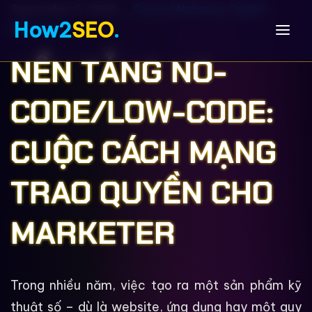
September 9, 2025
Future Marketing
,
Digital
How2
SEO
.
Marketing
NỀN TẢNG NO-
CODE/LOW-CODE:
CUỘC CÁCH MẠNG
TRAO QUYỀN CHO
MARKETER
Trong nhiều năm, việc tạo ra một sản phẩm kỹ
thuật số – dù là website, ứng dụng hay một quy