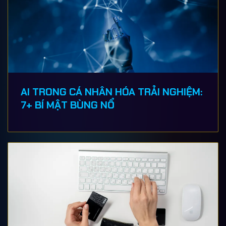
AI TRONG CÁ NHÂN HÓA TRẢI NGHIỆM:
7+ BÍ MẬT BÙNG NỔ