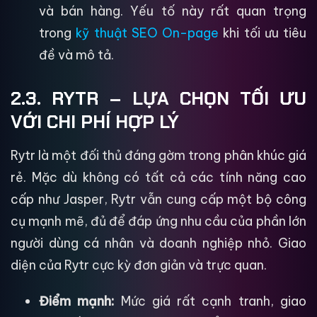
và bán hàng. Yếu tố này rất quan trọng
trong
kỹ thuật SEO On-page
khi tối ưu tiêu
đề và mô tả.
2.3. RYTR – LỰA CHỌN TỐI ƯU
VỚI CHI PHÍ HỢP LÝ
Rytr là một đối thủ đáng gờm trong phân khúc giá
rẻ. Mặc dù không có tất cả các tính năng cao
cấp như Jasper, Rytr vẫn cung cấp một bộ công
cụ mạnh mẽ, đủ để đáp ứng nhu cầu của phần lớn
người dùng cá nhân và doanh nghiệp nhỏ. Giao
diện của Rytr cực kỳ đơn giản và trực quan.
Điểm mạnh:
Mức giá rất cạnh tranh, giao