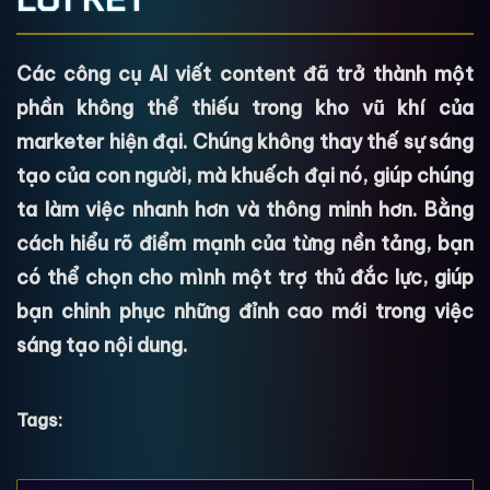
các tác vụ nhỏ, không thường xuyên. Tuy nhiên,
sâu và vi phạm nguyên tắc E-E-A-T, đó mới là lý
nếu bạn cần sản xuất nội dung đều đặn với số
do bị xếp hạng thấp.
Các công cụ AI viết content đã trở thành một
lượng lớn, bạn sẽ nhanh chóng chạm đến giới hạn
phần không thể thiếu trong kho vũ khí của
và cần phải nâng cấp lên gói trả phí để khai thác
marketer hiện đại. Chúng không thay thế sự sáng
hết tiềm năng của công cụ.
tạo của con người, mà khuếch đại nó, giúp chúng
ta làm việc nhanh hơn và thông minh hơn. Bằng
cách hiểu rõ điểm mạnh của từng nền tảng, bạn
có thể chọn cho mình một trợ thủ đắc lực, giúp
bạn chinh phục những đỉnh cao mới trong việc
sáng tạo nội dung.
Tags: