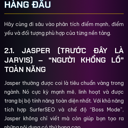
HÀNG ĐẦU
Hãy cùng đi sâu vào phân tích điểm mạnh, điểm
yếu và đối tượng phù hợp của từng nền tảng.
2.1. JASPER (TRƯỚC ĐÂY LÀ
JARVIS) – “NGƯỜI KHỔNG LỒ”
TOÀN NĂNG
Jasper thường được coi là tiêu chuẩn vàng trong
ngành. Nó cực kỳ mạnh mẽ, linh hoạt và được
trang bị bộ tính năng toàn diện nhất. Với khả năng
tích hợp SurferSEO và chế độ “Boss Mode”,
Jasper không chỉ viết mà còn giúp bạn tạo ra
những nội dung có thứ hạng cao.