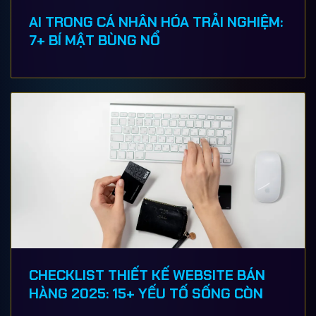
AI TRONG CÁ NHÂN HÓA TRẢI NGHIỆM:
7+ BÍ MẬT BÙNG NỔ
CHECKLIST THIẾT KẾ WEBSITE BÁN
HÀNG 2025: 15+ YẾU TỐ SỐNG CÒN