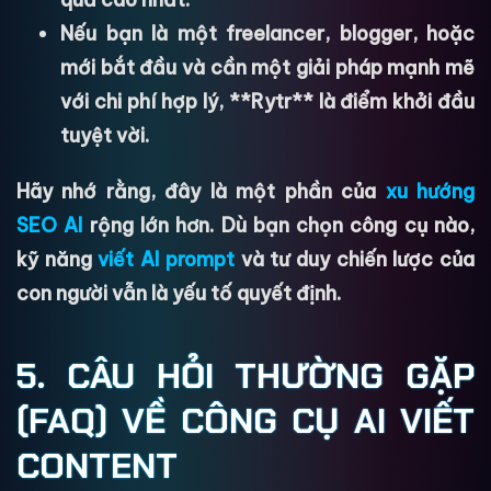
Nếu bạn là một freelancer, blogger, hoặc
mới bắt đầu
và cần một giải pháp mạnh mẽ
với chi phí hợp lý, **Rytr** là điểm khởi đầu
tuyệt vời.
Hãy nhớ rằng, đây là một phần của
xu hướng
SEO AI
rộng lớn hơn. Dù bạn chọn công cụ nào,
kỹ năng
viết AI prompt
và tư duy chiến lược của
con người vẫn là yếu tố quyết định.
5. CÂU HỎI THƯỜNG GẶP
(FAQ) VỀ CÔNG CỤ AI VIẾT
CONTENT