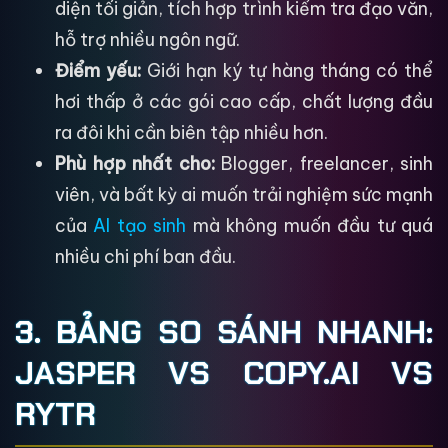
diện tối giản, tích hợp trình kiểm tra đạo văn,
hỗ trợ nhiều ngôn ngữ.
Điểm yếu:
Giới hạn ký tự hàng tháng có thể
hơi thấp ở các gói cao cấp, chất lượng đầu
ra đôi khi cần biên tập nhiều hơn.
Phù hợp nhất cho:
Blogger, freelancer, sinh
viên, và bất kỳ ai muốn trải nghiệm sức mạnh
của
AI tạo sinh
mà không muốn đầu tư quá
nhiều chi phí ban đầu.
3. BẢNG SO SÁNH NHANH:
JASPER VS COPY.AI VS
RYTR