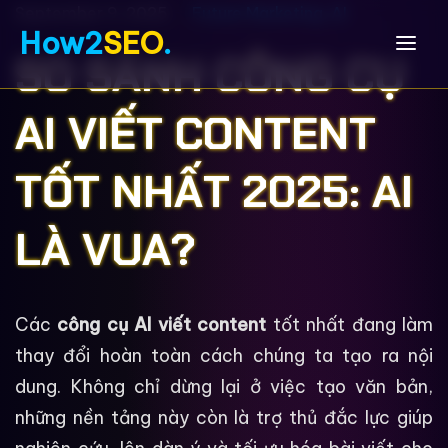
September 9, 2025
Future Marketing
,
AI
How2
SEO
.
SO SÁNH CÔNG CỤ
AI VIẾT CONTENT
TỐT NHẤT 2025: AI
LÀ VUA?
Các
công cụ AI viết content
tốt nhất đang làm
thay đổi hoàn toàn cách chúng ta tạo ra nội
dung. Không chỉ dừng lại ở việc tạo văn bản,
những nền tảng này còn là trợ thủ đắc lực giúp