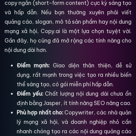
copy ngắn (short-form content) cực kỳ sáng tạo
và hấp dẫn. Nếu bạn thường xuyên phải viết
quảng cáo, slogan, mô tả sản phẩm hay nội dung
mạng xã hội, Copy.ai là một lựa chọn tuyệt vời.
Gần đây, họ cũng đã mở rộng các tính năng cho
nội dung dài hơn.
Điểm mạnh:
Giao diện thân thiện, dễ sử
dụng, rất mạnh trong việc tạo ra nhiều biến
thể sáng tạo, có gói miễn phí hấp dẫn.
Điểm yếu:
Chất lượng nội dung dài chưa ổn
định bằng Jasper, ít tính năng SEO nâng cao.
Phù hợp nhất cho:
Copywriter, các nhà quản
lý mạng xã hội, và doanh nghiệp nhỏ cần
nhanh chóng tạo ra các nội dung quảng cáo