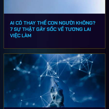
AI CÓ THAY THẾ CON NGƯỜI KHÔNG?
7 SỰ THẬT GÂY SỐC VỀ TƯƠNG LAI
VIỆC LÀM